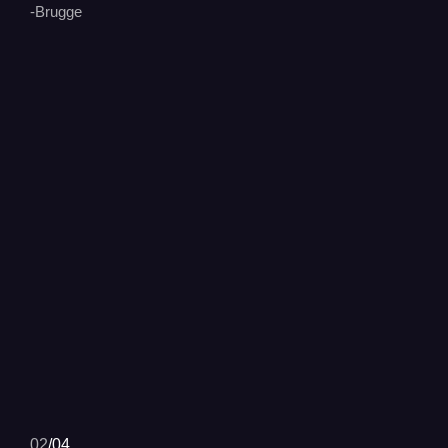
-Brugge
02
/
04