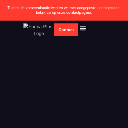
Tijdens de zomervakantie werken we met aangepaste openingsuren,
bekijk ze op onze
contactpagina
.
Contact