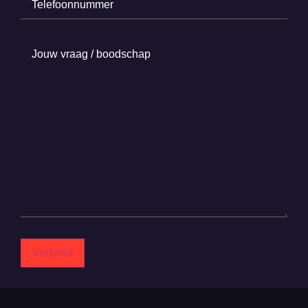
Jouw
vraag
/
boodschap
(Required)