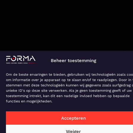
een
Tip
keuken
van
op
onz
maat.
exp
Jan
Beheer toestemming
Om de beste ervaringen te bieden, gebruiken wij technologieën zoals coo
om informatie over je apparaat op te slaan en/of te raadplegen. Door in 
HIER GINGEN WE PAS AAN DE SLAG
stemmen met deze technologieën kunnen wij gegevens zoals surfgedrag 
unieke ID's op deze site verwerken. Als je geen toestemming geeft of uw
Ontdek onze recente
toestemming intrekt, kan dit een nadelige invloed hebben op bepaalde
functies en mogelijkheden.
realisaties
Accepteren
Alle realisaties
Keukens
Maatkasten
Weiger