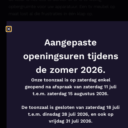
opbergruimte
voor uw apparatuur. Een tv meubel op
maat lost al die frustraties in één klap op.
Afmetingen die exact
aansluiten op uw woning
Aangepaste
Elke woonkamer heeft zijn eigen afmetingen, nissen en
openingsuren tijdens
architecturale details. Onze ontwerpspecialisten meten
uw ruimte nauwkeurig op en ontwerpen een meubel
de zomer 2026.
dat van muur tot muur loopt, perfect insluit in een
bestaande nis of naadloos aansluit bij andere
Onze toonzaal is op zaterdag enkel
maatwerkmeubilair in de kamer.
geopend na afspraak van zaterdag 11 juli
t.e.m. zaterdag 15 augustus 2026.
Kabelbeheer en technische
integratie
De toonzaal is gesloten van zaterdag 18 juli
t.e.m. dinsdag 28 juli 2026, en ook op
Een tv-opstelling brengt al snel een wirwar van kabels
vrijdag 31 juli 2026.
met zich mee. Bij een op maat gemaakt tv meubel