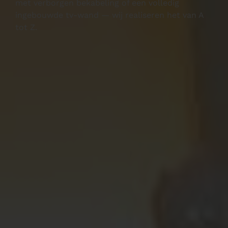
met verborgen bekabeling of een volledig
ingebouwde tv-wand — wij realiseren het van A
tot Z.