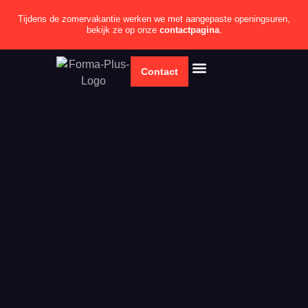
Tijdens de zomervakantie werken we met aangepaste openingsuren,
bekijk ze op onze
contactpagina
.
Contact