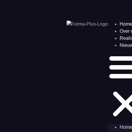
Hom
Over 
Reali
Nieu
Hom