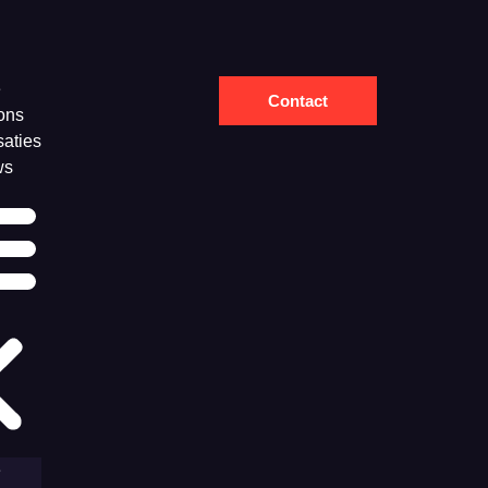
e
Contact
ons
saties
ws
e