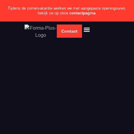
Tijdens de zomervakantie werken we met aangepaste openingsuren,
bekijk ze op onze
contactpagina
.
Contact