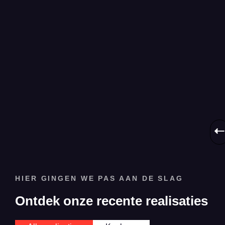
u
mo
we
ov
ee
ke
op
ma
HIER GINGEN WE PAS AAN DE SLAG
Ontdek onze recente realisaties