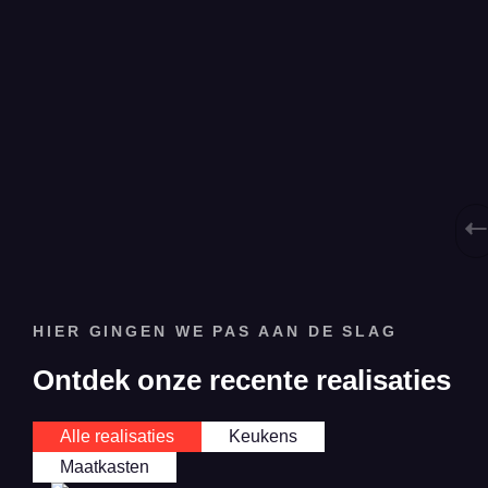
w
o
e
k
o
m
HIER GINGEN WE PAS AAN DE SLAG
Ontdek onze recente realisaties
Alle realisaties
Keukens
Maatkasten