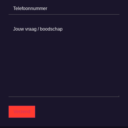
Telefoonnummer
(Required)
Jouw
vraag
/
boodschap
(Required)