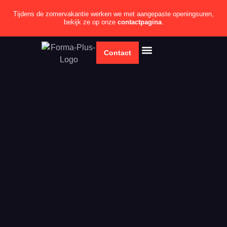
Tijdens de zomervakantie werken we met aangepaste openingsuren,
bekijk ze op onze
contactpagina
.
Contact