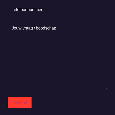
Telefoonnummer
(Required)
Jouw
vraag
/
boodschap
(Required)