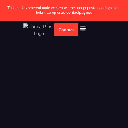
Tijdens de zomervakantie werken we met aangepaste openingsuren,
bekijk ze op onze
contactpagina
.
Contact