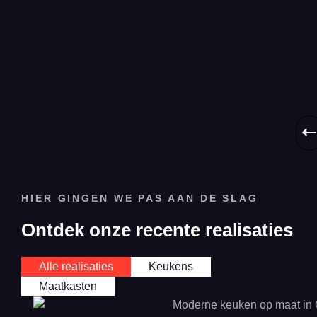
ov
ee
ke
op
ma
HIER GINGEN WE PAS AAN DE SLAG
Ontdek onze recente realisaties
Alle realisaties
Keukens
Maatkasten