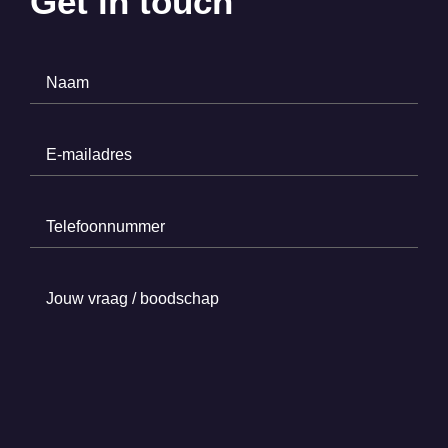
Get in touch
Naam
(Required)
E-
mailadres
(Required)
Telefoonnummer
(Required)
Jouw
vraag
/
boodschap
(Required)