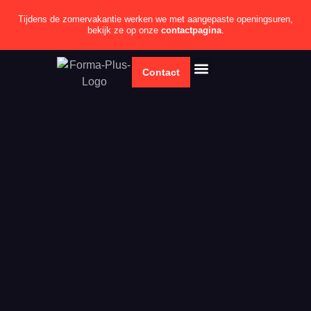
Tijdens de zomervakantie werken we met aangepaste openingsuren,
bekijk ze op onze
contactpagina
.
Contact