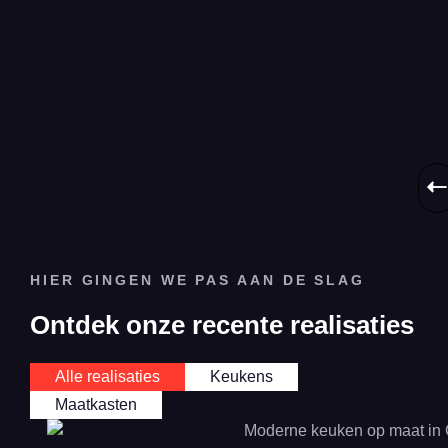
ov
ee
ke
op
ma
HIER GINGEN WE PAS AAN DE SLAG
Ontdek onze recente realisaties
Alle realisaties
Keukens
Maatkasten