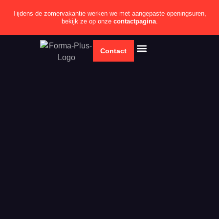
Tijdens de zomervakantie werken we met aangepaste openingsuren,
bekijk ze op onze
contactpagina
.
Contact