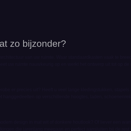
t zo bijzonder?
architectuur van uw ruimte. Waar standaardkasten vaak te breed,
t uw ruimte nauwkeurig op en werkt het ontwerp uit tot op de m
erobe er precies uit? Heeft u veel lange kledingstukken, stapels
t hanggedeelten op verschillende hoogtes, laden, schoenenrek
, modern design in mat wit of donkere houtlook? Of liever een wa
ingen die jarenlang meegaan en perfect aansluiten bij de rest v