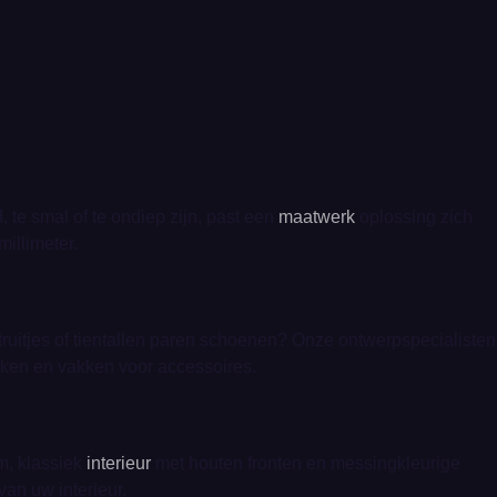
 te smal of te ondiep zijn, past een
maatwerk
oplossing zich
illimeter.
 truitjes of tientallen paren schoenen? Onze ontwerpspecialisten
ken en vakken voor accessoires.
rm, klassiek
interieur
met houten fronten en messingkleurige
an uw interieur.