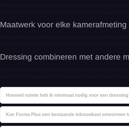
Een open dressing oogt luchtig en toegankelijk, maar vraagt 
houdt alles ordelijk uit het zicht. Onze specialisten bespreken 
Maatwerk
voor elke kamerafmeting
Zelfs een kleine logeerkamer of een smalle gang kan Forma Pl
verticale indeling haalt u het maximale uit elke vierkante mete
Dressing combineren met andere 
Veel klanten combineren hun nieuwe dressing met andere maat
coördineert die projecten als één geheel, zodat stijl, materiale
Hoeveel ruimte heb ik minimaal nodig voor een dressin
Kan Forma Plus een bestaande inbouwkast omvormen to