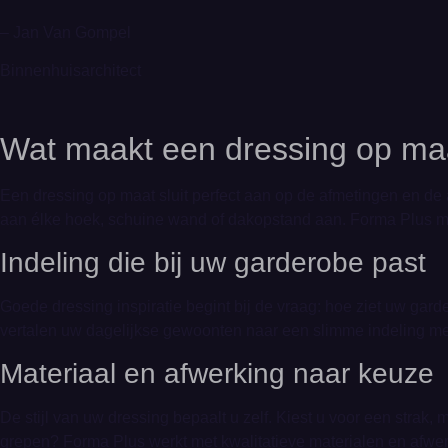
– Jan Van Gompel
Binnenhuisarchitect
Wat maakt een dressing op maa
Een dressing op maat sluit perfect aan op de afmetingen en de 
aan élke hoek, schuine wand of dakopstand aan. Forma Plus mee
Indeling die bij uw garderobe past
Goede dressing inspiratie begint bij de vraag: hoe ziet uw gard
vertalen uw dagelijkse gewoonten naar een slimme indeling me
Materiaal en afwerking naar keuze
De stijl van uw dressing bepaalt u zelf. Kiest u voor een strak
grepen? Forma Plus werkt met kwalitatieve materialen en afwerk