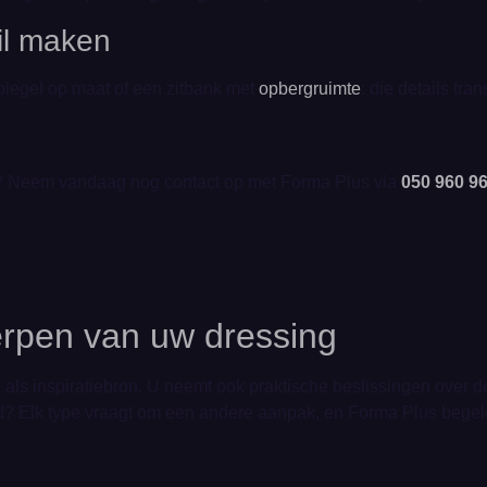
hil maken
piegel op maat of een zitbank met
opbergruimte
: die details t
rp? Neem vandaag nog contact op met Forma Plus via
050 960 9
erpen van uw dressing
ls inspiratiebron. U neemt ook praktische beslissingen over de
? Elk type vraagt om een andere aanpak, en Forma Plus begele