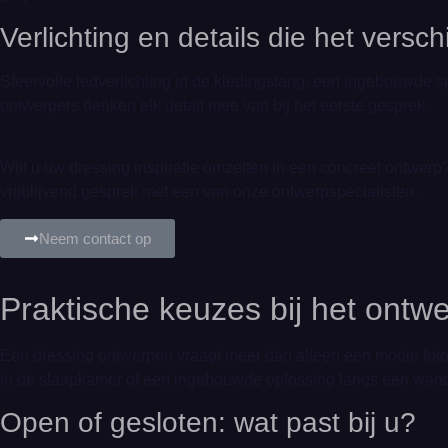
Verlichting en details die het versc
Sfeervolle ledverlichting in de kledingstang, een ingebouwde s
ontwerpers denken elk detail mee van bij het eerste gesprek.
Wilt u uw dressing inspiratie omzetten in een concreet ontwe
vrijblijvend gesprek met een van onze ontwerpspecialisten.
Neem contact op
Praktische keuzes bij het ontw
Een dressing ontwerpen vraagt meer dan alleen een mooie foto a
in de slaapkamer of een ingebouwde oplossing langs een wand
Open of gesloten: wat past bij u?