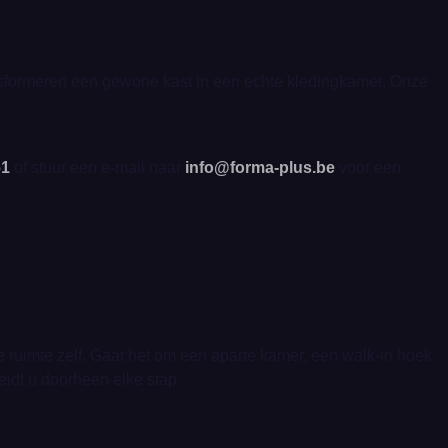
ransformeren een gewone kast in een echte kledingkamer. Onze
61
of stuur een e-mail naar
info@forma-plus.be
voor een
 ruimte zelf. Gaat het om een aparte kamer, een walk-in hoek
idt u doorheen elke stap.