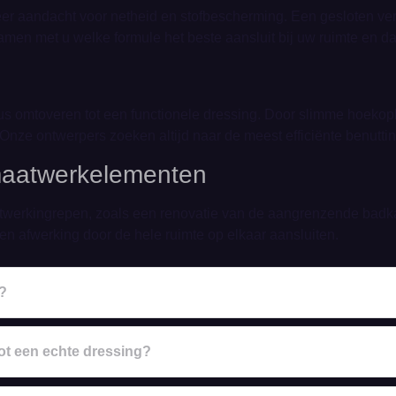
meer aandacht voor netheid en stofbescherming. Een gesloten v
samen met u welke formule het beste aansluit bij uw ruimte en da
us omtoveren tot een functionele dressing. Door slimme hoeko
r. Onze ontwerpers zoeken altijd naar de meest efficiënte benutt
maatwerkelementen
werkingrepen, zoals een renovatie van de aangrenzende badka
n en afwerking door de hele ruimte op elkaar aansluiten.
g?
t een echte dressing?