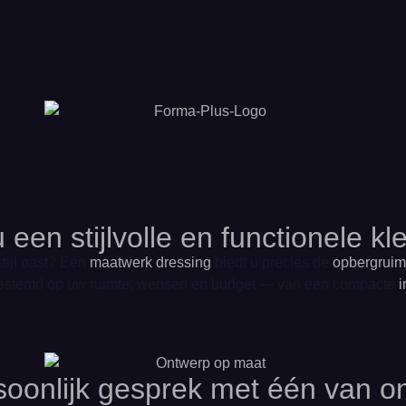
u een stijlvolle en functionele 
stijl past? Een
maatwerk dressing
biedt u precies de
opbergruim
fgestemd op uw ruimte, wensen en budget — van een compacte
rsoonlijk gesprek met één van o