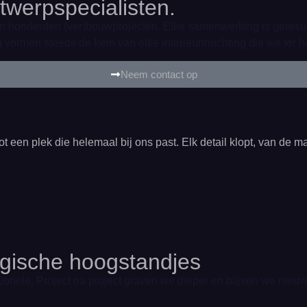
twerpspecialisten.
n honderden (ver)bouwprojecten. Elke samenwerking is geresul
ormen steeds de kern van elke interieurinrichting die we ter 
Neem contact op
een plek die helemaal bij ons past. Elk detail klopt, van de m
ogische hoogstandjes
tionele. Project na project graven we dieper en blijven we nie