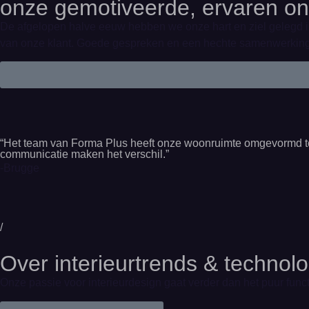
onze gemotiveerde, ervaren on
De afgelopen halve eeuw hebben we onze hart en ziel gelegd i
van onze klant. Goede gespreken en een hechte samenwerking v
“Het team van Forma Plus heeft onze woonruimte omgevormd tot 
communicatie maken het verschil.”
-Brugge
/
Over interieurtrends & technol
Onze passie voor interieurdesign gaat verder dan het puur func