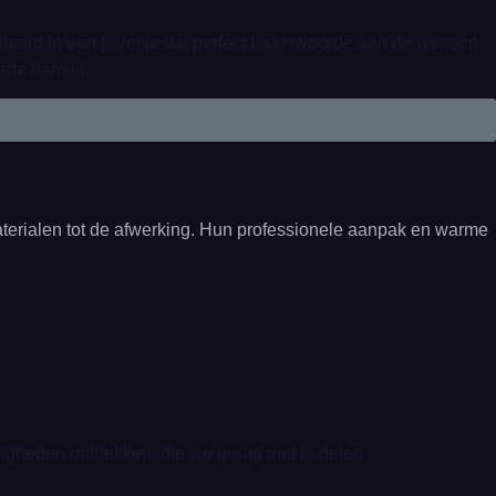
teerd in een pareltje dat perfect beantwoorde aan de wensen
harte namen.
aterialen tot de afwerking. Hun professionele aanpak en warme
uwigheden ontdekken, die we graag met je delen.