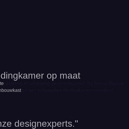
kledingkamer op maat
te
, indeling en uitstraling die u nodig heeft. Bij Forma Plus uit
inbouwkast
tot een volwaardige kledingkamer met eiland,
nze designexperts."