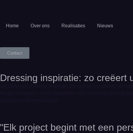
Home
Over ons
Realisaties
Nieuws
Contact
Dressing inspiratie: zo creëert 
Op zoek naar dressing inspiratie die écht bij uw woning en leef
Brugge ontwerpen onze specialisten elke dressing volledig a
spiegels en sfeerverlichting.
"Elk project begint met een pe