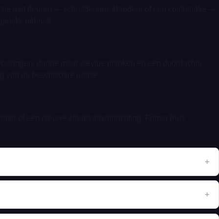
ersie met deuren — schuifdeuren, klapdeur of een combinatie —
gelijks gebruik.
plossingen, dunne maar stevige planken en een doordachte
ing van de beschikbare ruimte.
mer of een nieuwe slaapkamerinrichting. Forma Plus