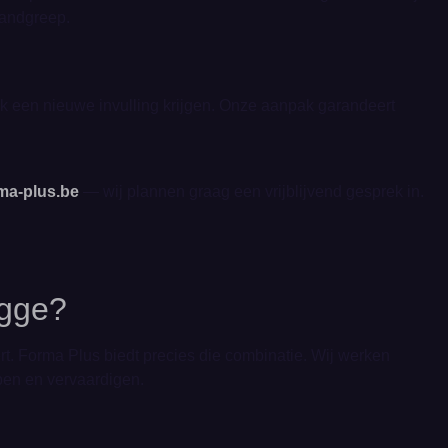
handgreep.
jk een nieuwe invulling krijgen. Onze aanpak garandeert
ma-plus.be
— wij plannen graag een vrijblijvend gesprek in.
ugge?
t. Forma Plus biedt precies die combinatie. Wij werken
pen en vervaardigen.