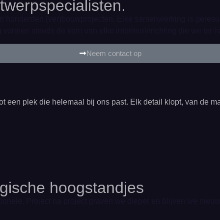
twerpspecialisten.
n honderden (ver)bouwprojecten. Elke samenwerking is geresul
ormen steeds de kern van elke interieurinrichting die we ter 
Neem contact op
een plek die helemaal bij ons past. Elk detail klopt, van de m
ogische hoogstandjes
tionele. Project na project graven we dieper en blijven we nie