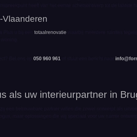
anspreekpunt heeft van het eerste schetsontwerp tot de laatste 
t-Vlaanderen
 Plus u bij een
totaalrenovatie
waarbij meerdere ruimtes tegeli
e woning.
ject? Bel ons op
050 960 961
of stuur een bericht naar
info@for
 als uw interieurpartner in Br
 een betrouwbare partner willen die zowel ontwerpt als uitvoer
ogus, maar oplossingen die wij speciaal voor uw ruimte ontwer