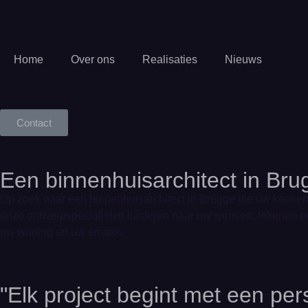
Home
Over ons
Realisaties
Nieuws
Contact
Een binnenhuisarchitect in Brug
Op zoek naar een binnenhuisarchitect in Brugge die uw keuken
onze ontwerpspecialisten luisteren naar uw wensen, tekenen een
uw woning en uw smaak.
"Elk project begint met een pe