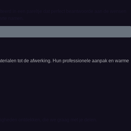
teerd in een pareltje dat perfect beantwoorde aan de wensen
harte namen.
aterialen tot de afwerking. Hun professionele aanpak en warme
uwigheden ontdekken, die we graag met je delen.