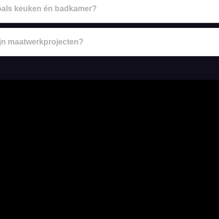
zoals keuken én badkamer?
ijn maatwerkprojecten?