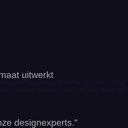
 maat uitwerkt
s combineert architecturaal denken met vakkundige realisatie:
n coherent resultaat zonder tussenpersonen, enkel op maat van
nze designexperts."