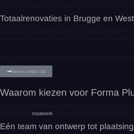
kwaliteit. Onze medewerkers plaatsen alles zelf, zodat u één a
Totaalrenovaties in Brugge en Wes
Overweegt u een ingrijpende verbouwing? Dan begeleidt Forma
samenhang in materialen, kleur en sfeer doorheen de volledig
Wilt u met een interieurspecialist in Brugge praten over uw pro
Neem contact op
Waarom kiezen voor Forma Plus
Veel mensen zoeken een binnenhuisarchitect in Brugge omdat zij
uitsluitend met
maatwerk
: geen standaardmodules uit een catal
Eén team van ontwerp tot plaatsing