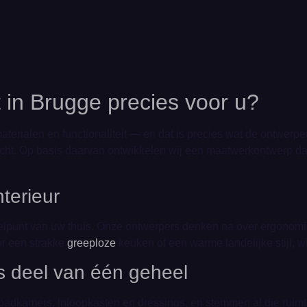
t in Brugge precies voor u?
aterialen en functionaliteit — en dat is precies wat de ontwerpe
licht. Op basis daarvan ontwikkelen wij een maatwerkontwerp dat
nterieur
delpunt van uw thuis. Onze ontwerpers denken na over ergonomi
or een strakke
greeploze
keuken of een warme landelijke stijl, wij
ls deel van één geheel
badkamers, inloopkasten en dressings, en stemmen al die ruimtes