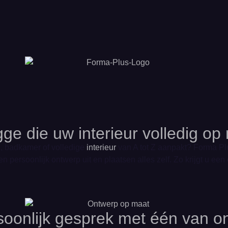
ge die uw interieur volledig op
, badkamer of volledige
interieur
van A tot Z aanpakt? Forma Plu
 persoonlijk ontwerp uit en plaatsen alles zelf. Zo krijgt u ee
rsoonlijk gesprek met één van o