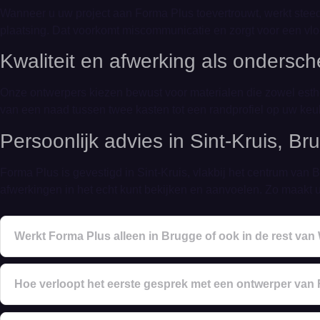
Wanneer u uw project aan Forma Plus toevertrouwt, werkt steeds 
plaatsing. Dat voorkomt miscommunicatie en zorgt voor een vl
Kwaliteit en afwerking als ondersch
Onze ontwerpers kiezen bewust voor materialen die zowel esthet
van een naad tussen twee kasten tot een randprofiel op uw keuk
Persoonlijk advies in Sint-Kruis, Br
Forma Plus is gevestigd in Sint-Kruis, vlakbij het centrum va
afwerkingen in het echt kunt bekijken en aanvoelen. Zo maakt 
Werkt Forma Plus alleen in Brugge of ook in de rest va
Hoe verloopt het eerste gesprek met een ontwerper van