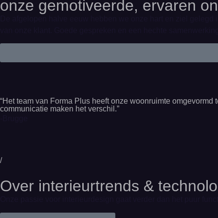
onze gemotiveerde, ervaren on
De afgelopen halve eeuw hebben we onze hart en ziel gelegd i
van onze klant. Goede gespreken en een hechte samenwerking v
“Het team van Forma Plus heeft onze woonruimte omgevormd tot 
communicatie maken het verschil.”
-Brugge
/
Over interieurtrends & technol
Onze passie voor interieurdesign gaat verder dan het puur func