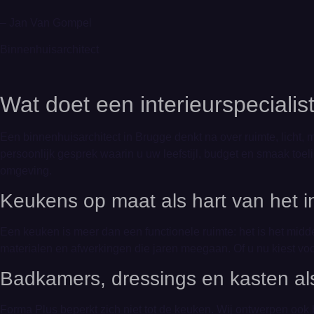
– Jan Van Gompel
Binnenhuisarchitect
Wat doet een interieurspecialis
Een binnenhuisarchitect in Brugge denkt na over ruimte, licht, m
persoonlijk gesprek waarin u uw leefstijl, budget en smaak toe
omgeving.
Keukens
op maat als hart van het
i
Een keuken is meer dan een functionele ruimte: het is het mid
materialen en afwerkingen die jaren meegaan. Of u nu kiest vo
Badkamers
, dressings en kasten a
Forma Plus beperkt zich niet tot de keuken. Wij ontwerpen ook 