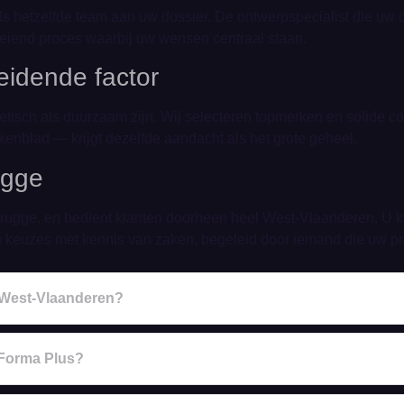
hetzelfde team aan uw dossier. De ontwerpspecialist die uw ontw
oeiend proces waarbij uw wensen centraal staan.
eidende factor
isch als duurzaam zijn. Wij selecteren topmerken en solide con
enblad — krijgt dezelfde aandacht als het grote geheel.
ugge
n Brugge, en bedient klanten doorheen heel West-Vlaanderen. U 
u keuzes met kennis van zaken, begeleid door iemand die uw pro
n West-Vlaanderen?
 Forma Plus?