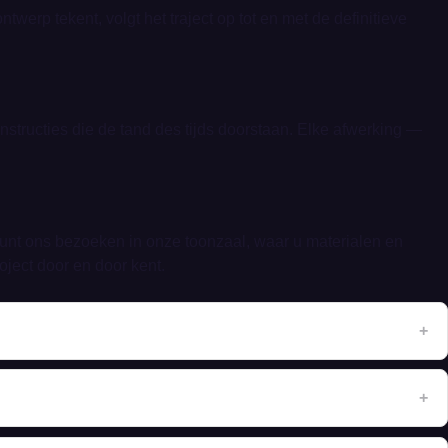
erp tekent, volgt het traject op tot en met de definitieve
structies die de tand des tijds doorstaan. Elke afwerking —
kunt ons bezoeken in onze toonzaal, waar u materialen en
ject door en door kent.