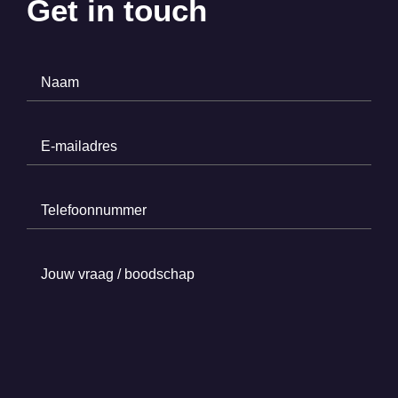
Get in touch
Naam
(Required)
E-
mailadres
(Required)
Telefoonnummer
(Required)
Jouw
vraag
/
boodschap
(Required)