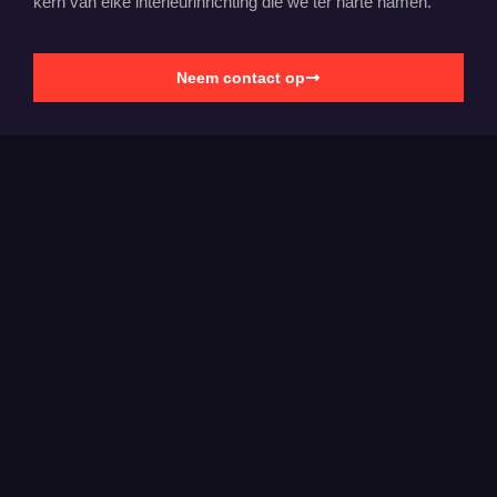
kern van elke interieurinrichting die we ter harte namen.
Neem contact op